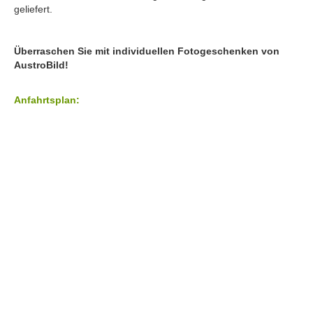
geliefert.
Überraschen Sie mit individuellen Fotogeschenken von
AustroBild
!
Anfahrtsplan: