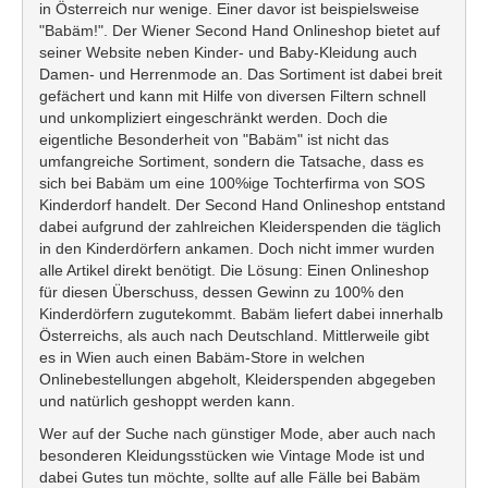
in Österreich nur wenige. Einer davor ist beispielsweise
"Babäm!". Der Wiener Second Hand Onlineshop bietet auf
seiner Website neben Kinder- und Baby-Kleidung auch
Damen- und Herrenmode an. Das Sortiment ist dabei breit
gefächert und kann mit Hilfe von diversen Filtern schnell
und unkompliziert eingeschränkt werden. Doch die
eigentliche Besonderheit von "Babäm" ist nicht das
umfangreiche Sortiment, sondern die Tatsache, dass es
sich bei Babäm um eine 100%ige Tochterfirma von SOS
Kinderdorf handelt. Der Second Hand Onlineshop entstand
dabei aufgrund der zahlreichen Kleiderspenden die täglich
in den Kinderdörfern ankamen. Doch nicht immer wurden
alle Artikel direkt benötigt. Die Lösung: Einen Onlineshop
für diesen Überschuss, dessen Gewinn zu 100% den
Kinderdörfern zugutekommt. Babäm liefert dabei innerhalb
Österreichs, als auch nach Deutschland. Mittlerweile gibt
es in Wien auch einen Babäm-Store in welchen
Onlinebestellungen abgeholt, Kleiderspenden abgegeben
und natürlich geshoppt werden kann.
Wer auf der Suche nach günstiger Mode, aber auch nach
besonderen Kleidungsstücken wie Vintage Mode ist und
dabei Gutes tun möchte, sollte auf alle Fälle bei Babäm