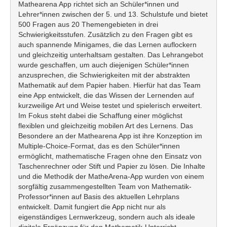
Mathearena App richtet sich an Schüler*innen und
Lehrer*innen zwischen der 5. und 13. Schulstufe und bietet
500 Fragen aus 20 Themengebieten in drei
Schwierigkeitsstufen. Zusätzlich zu den Fragen gibt es
auch spannende Minigames, die das Lernen auflockern
und gleichzeitig unterhaltsam gestalten. Das Lehrangebot
wurde geschaffen, um auch diejenigen Schüler*innen
anzusprechen, die Schwierigkeiten mit der abstrakten
Mathematik auf dem Papier haben. Hierfür hat das Team
eine App entwickelt, die das Wissen der Lernenden auf
kurzweilige Art und Weise testet und spielerisch erweitert.
Im Fokus steht dabei die Schaffung einer möglichst
flexiblen und gleichzeitig mobilen Art des Lernens. Das
Besondere an der Mathearena App ist ihre Konzeption im
Multiple-Choice-Format, das es den Schüler*innen
ermöglicht, mathematische Fragen ohne den Einsatz von
Taschenrechner oder Stift und Papier zu lösen. Die Inhalte
und die Methodik der MatheArena-App wurden von einem
sorgfältig zusammengestellten Team von Mathematik-
Professor*innen auf Basis des aktuellen Lehrplans
entwickelt. Damit fungiert die App nicht nur als
eigenständiges Lernwerkzeug, sondern auch als ideale
digitale Ergänzung für den Mathematik-Unterricht.