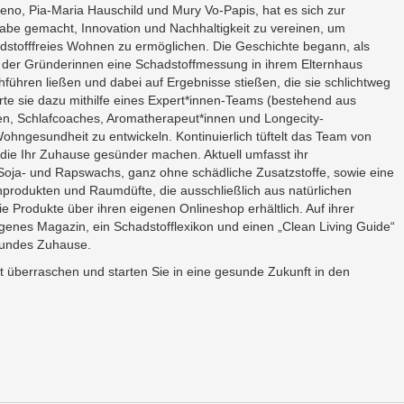
eno, Pia-Maria Hauschild und Mury Vo-Papis, hat es sich zur
abe gemacht, Innovation und Nachhaltigkeit zu vereinen, um
dstofffreies Wohnen zu ermöglichen. Die Geschichte begann, als
 der Gründerinnen eine Schadstoffmessung in ihrem Elternhaus
hführen ließen und dabei auf Ergebnisse stießen, die sie schlichtweg
rte sie dazu mithilfe eines Expert*innen-Teams (bestehend aus
en, Schlafcoaches, Aromatherapeut*innen und Longecity-
ngesundheit zu entwickeln. Kontinuierlich tüftelt das Team von
 die Ihr Zuhause gesünder machen. Aktuell umfasst ihr
Soja- und Rapswachs, ganz ohne schädliche Zusatzstoffe, sowie eine
produkten und Raumdüfte, die ausschließlich aus natürlichen
die Produkte über ihren eigenen Onlineshop erhältlich. Auf ihrer
genes Magazin, ein Schadstofflexikon und einen „Clean Living Guide“
esundes Zuhause.
lt überraschen und starten Sie in eine gesunde Zukunft in den