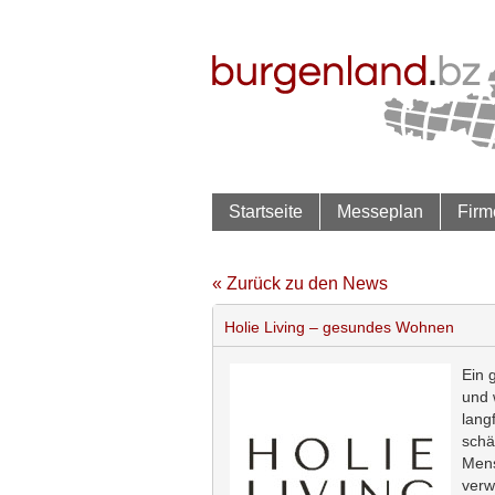
Startseite
Messeplan
Firm
« Zurück zu den News
Holie Living – gesundes Wohnen
Ein 
und 
lang
schä
Mens
verw