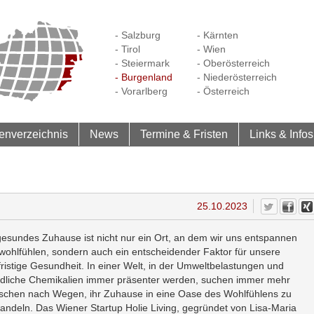
- Salzburg
- Kärnten
- Tirol
- Wien
- Steiermark
- Oberösterreich
- Burgenland
- Niederösterreich
- Vorarlberg
- Österreich
enverzeichnis
News
Termine & Fristen
Links & Infos
25.10.2023
gesundes Zuhause ist nicht nur ein Ort, an dem wir uns entspannen
wohlfühlen, sondern auch ein entscheidender Faktor für unsere
fristige Gesundheit. In einer Welt, in der Umweltbelastungen und
dliche Chemikalien immer präsenter werden, suchen immer mehr
chen nach Wegen, ihr Zuhause in eine Oase des Wohlfühlens zu
andeln. Das Wiener Startup Holie Living, gegründet von Lisa-Maria