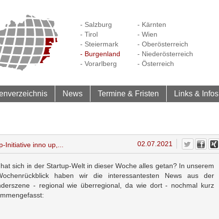
- Salzburg
- Kärnten
- Tirol
- Wien
- Steiermark
- Oberösterreich
- Burgenland
- Niederösterreich
- Vorarlberg
- Österreich
enverzeichnis
News
Termine & Fristen
Links & Infos
02.07.2021
Initiative inno up,...
hat sich in der Startup-Welt in dieser Woche alles getan? In unserem
Wochenrückblick haben wir die interessantesten News aus der
derszene - regional wie überregional, da wie dort - nochmal kurz
mmengefasst: