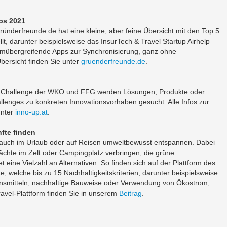
ups 2021
ründerfreunde.de hat eine kleine, aber feine Übersicht mit den Top 5
, darunter beispielsweise das InsurTech & Travel Startup Airhelp
formübergreifende Apps zur Synchronisierung, ganz ohne
Übersicht finden Sie unter
gruenderfreunde.de
.
n Challenge der WKO und FFG werden Lösungen, Produkte oder
allenges zu konkreten Innovationsvorhaben gesucht. Alle Infos zur
unter
inno-up.at
.
fte finden
e auch im Urlaub oder auf Reisen umweltbewusst entspannen. Dabei
chte im Zelt oder Campingplatz verbringen, die grüne
t eine Vielzahl an Alternativen. So finden sich auf der Plattform des
e, welche bis zu 15 Nachhaltigkeitskriterien, darunter beispielsweise
ensmitteln, nachhaltige Bauweise oder Verwendung von Ökostrom,
Travel-Plattform finden Sie in unserem
Beitrag
.