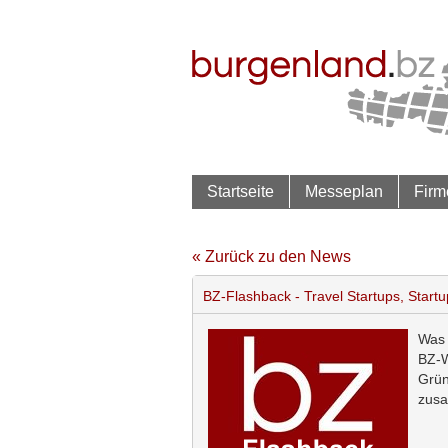
Startseite
Messeplan
Firm
« Zurück zu den News
BZ-Flashback - Travel Startups, Startup-
Was 
BZ-
Grün
zusa