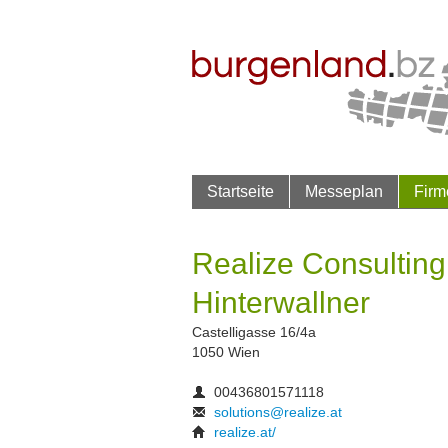
Startseite
Messeplan
Firm
Realize Consulting
Hinterwallner
Castelligasse 16/4a
1050 Wien
00436801571118
solutions@realize.at
realize.at/