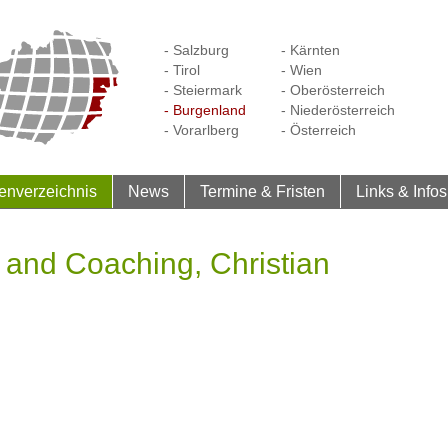
- Salzburg
- Kärnten
- Tirol
- Wien
- Steiermark
- Oberösterreich
- Burgenland
- Niederösterreich
- Vorarlberg
- Österreich
enverzeichnis
News
Termine & Fristen
Links & Infos
 and Coaching, Christian